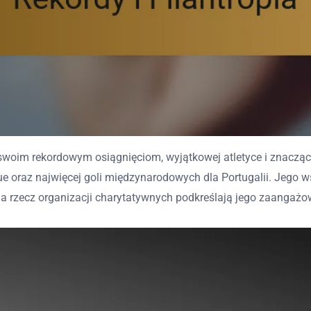
 swoim rekordowym osiągnięciom, wyjątkowej atletyce i znaczący
 oraz najwięcej goli międzynarodowych dla Portugalii. Jego w
a rzecz organizacji charytatywnych podkreślają jego zaangażow