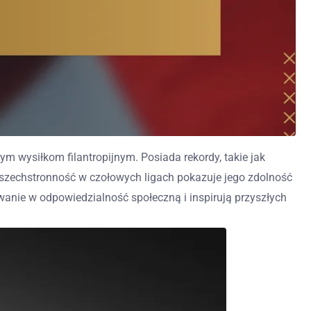
m wysiłkom filantropijnym. Posiada rekordy, takie jak
szechstronność w czołowych ligach pokazuje jego zdolność
anie w odpowiedzialność społeczną i inspirują przyszłych