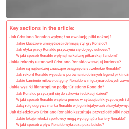
Key sections in the article:
Jak Cristiano Ronaldo wpłynął na ewolucję piłki nożnej?
Jakie kluczowe umiejętności definiują styl gry Ronaldo?
Jak etyka pracy Ronaldo przyczynia się do jego sukcesu?
W jaki sposób Ronaldo wpłynął na kulturę piłkarską i fandom?
Jakie rekordy ustanowił Cristiano Ronaldo w swojej karierze?
Jakie są najbardziej znaczące osiągnięcia strzeleckie Ronaldo?
Jak rekord Ronaldo wypada w porównaniu do innych legend piłki noż
Jakie kamienie milowe osiągnął Ronaldo w międzynarodowych zaw
Jakie wysiłki filantropijne podjął Cristiano Ronaldo?
Jak Ronaldo przyczynił się do zdrowia i edukacji dzieci?
W jaki sposób Ronaldo wspiera pomoc w sytuacjach kryzysowych i d
Jaką rolę odgrywa marka Ronaldo w jego inicjatywach charytatywny
Jak dziedzictwo Cristiano Ronaldo kształtuje przyszłość piłki noż
Jakie lekcje młodzi sportowcy mogą wyciągnąć z kariery Ronaldo?
W jaki sposób wpływ Ronaldo wykracza poza boisko?