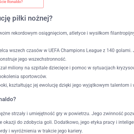
ście Ronaldo?
cję piłki nożnej?
woim rekordowym osiągnięciom, atletyce i wysiłkom filantropijn
trzelca wszech czasów w UEFA Champions League z 140 golami. 
monstruje jego wszechstronność.
azał miliony na szpitale dziecięce i pomoc w sytuacjach kryzy
 pokolenia sportowców.
boki, kształtując jej ewolucję dzięki jego wyjątkowym talentom
onaldo?
potężne strzały i umiejętność gry w powietrzu. Jego zwinność
 okazji do zdobycia goli. Dodatkowo, jego etyka pracy i inteli
dy i wyróżnienia w trakcie jego kariery.