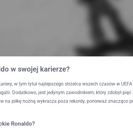
ldo w swojej karierze?
j kariery, w tym tytuł najlepszego strzelca wszech czasów w UE
alii. Dodatkowo, jest jedynym zawodnikiem, który zdobył pięć Z
 na piłkę nożną wykracza poza rekordy, ponieważ znacząco prz
eckie Ronaldo?