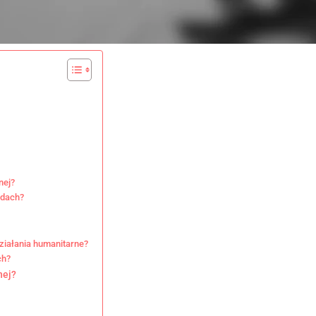
nej?
odach?
ziałania humanitarne?
ch?
nej?