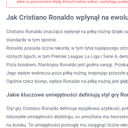
Jakie są powszechne błędy, których należy unikać, naśladując podej
Jak Cristiano Ronaldo wpłynął na ewolu
Cristiano Ronaldo znacząco wpłynął na piłkę nożną dzięki s
standardy w tym sporcie.
Ronaldo posiada liczne rekordy, w tym tytuł najlepszego s
różnych ligach, w tym Premier League, La Liga i Serie A, de
Poza boiskiem, filantropia Ronaldo jest godna uwagi. Przek
Jego wpływ wykracza poza piłkę nożną, inspirując przyszłe
Ogólnie rzecz biorąc, wpływ Ronaldo na piłkę nożną jest głę
Jakie kluczowe umiejętności definiują styl gry R
Styl gry Cristiano Ronaldo definiuje wyjątkowa szybkość, 
niezwykłe umiejętności dryblingu, co umożliwia mu tworzenie
na boisku. Te umiejętności pomogły mu osiągnąć liczne rekor