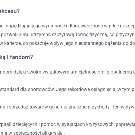
sukcesu?
u, napędzając jego wydajność i długowieczność w piłce nożnej
ina pozwoliła mu utrzymać szczytową formę fizyczną, co przyczyn
karierze, co pokazuje wpływ jego nieustannego dążenia do do
ską i fandom?
 fandom dzięki swoim wyjątkowym umiejętnościom, globalnemu br
tandard dla sportowców. Jego rekordowe osiągnięcia, w tym po
ng i sprzedaż towarów generują znaczne przychody. Ten wpływ 
 szpitali dziecięcych i pomoc w sytuacjach kryzysowych, popraw
ia w społeczności piłkarskiej.