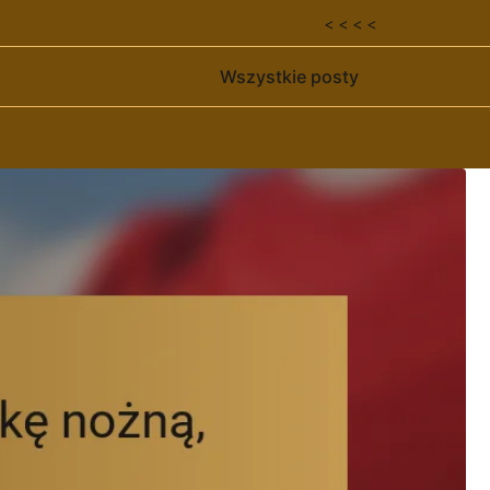
< < < <
Wszystkie posty