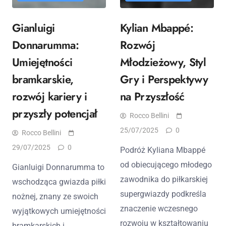
Gianluigi
Kylian Mbappé:
Donnarumma:
Rozwój
Umiejętności
Młodzieżowy, Styl
bramkarskie,
Gry i Perspektywy
rozwój kariery i
na Przyszłość
przyszły potencjał
Rocco Bellini
25/07/2025
0
Rocco Bellini
29/07/2025
0
Podróż Kyliana Mbappé
od obiecującego młodego
Gianluigi Donnarumma to
zawodnika do piłkarskiej
wschodząca gwiazda piłki
supergwiazdy podkreśla
nożnej, znany ze swoich
znaczenie wczesnego
wyjątkowych umiejętności
rozwoju w kształtowaniu
bramkarskich i