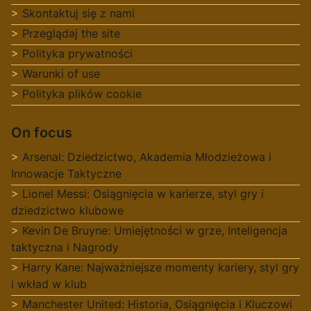
Skontaktuj się z nami
Przeglądaj the site
Polityka prywatności
Warunki of use
Polityka plików cookie
On focus
Arsenal: Dziedzictwo, Akademia Młodzieżowa i
Innowacje Taktyczne
Lionel Messi: Osiągnięcia w karierze, styl gry i
dziedzictwo klubowe
Kevin De Bruyne: Umiejętności w grze, Inteligencja
taktyczna i Nagrody
Harry Kane: Najważniejsze momenty kariery, styl gry
i wkład w klub
Manchester United: Historia, Osiągnięcia i Kluczowi