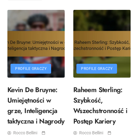
PROFILE GRACZY
PROFILE GRACZY
Kevin De Bruyne:
Raheem Sterling:
Umiejętności w
Szybkość,
grze, Inteligencja
Wszechstronność i
taktyczna i Nagrody
Postęp Kariery
Rocco Bellini
Rocco Bellini