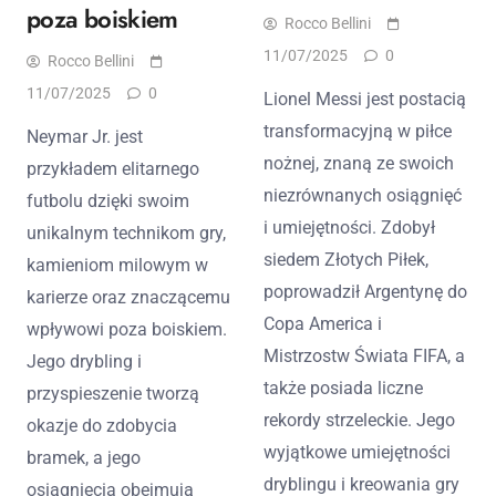
poza boiskiem
Rocco Bellini
11/07/2025
0
Rocco Bellini
11/07/2025
0
Lionel Messi jest postacią
transformacyjną w piłce
Neymar Jr. jest
nożnej, znaną ze swoich
przykładem elitarnego
niezrównanych osiągnięć
futbolu dzięki swoim
i umiejętności. Zdobył
unikalnym technikom gry,
siedem Złotych Piłek,
kamieniom milowym w
poprowadził Argentynę do
karierze oraz znaczącemu
Copa America i
wpływowi poza boiskiem.
Mistrzostw Świata FIFA, a
Jego drybling i
także posiada liczne
przyspieszenie tworzą
rekordy strzeleckie. Jego
okazje do zdobycia
wyjątkowe umiejętności
bramek, a jego
dryblingu i kreowania gry
osiągnięcia obejmują