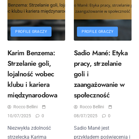
PROFILE GRACZY
PROFILE GRACZY
Karim Benzema:
Sadio Mané: Etyka
Strzelanie goli,
pracy, strzelanie
lojalność wobec
goli i
klubu i kariera
zaangażowanie w
międzynarodowa
społeczność
Rocco Bellini
Rocco Bellini
10/07/2025
0
08/07/2025
0
Niezwykła zdolność
Sadio Mané jest
strzelecka Karima
przykładem poświęcenia i